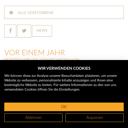
ALLE VERSTORBENE
NEWS
VOR EINEM JAHR
MUSSTEN WIR UNS VERABSCHIEDEN VON
WIR VERWENDEN COOKIES
MANFRED STROLZ
(Lech)
Wir können diese zur Analyse unserer Besucherdaten platzieren, um unsere
Website zu verbessern, personalisierte Inhalte anzuzeigen und Ihnen eine
GÜNTHER LINDENBAUER
bestmögliche Website zu bieten. Für weitere Informationen zu den von uns
(Bludenz)
verwendeten Cookies öffnen Sie die Einstellungen.
ALOISIA STOCKINGER
(St. Anton im Montafon)
Ok!
© 2026 Trauerhilfe - Das Trauerportal
Ablehnen
Anpassen
Impressum
AGBS
Datenschutz
Nutzungsbedingungen
Widerr