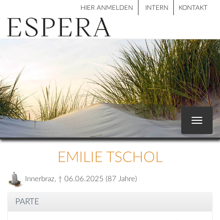
HIER ANMELDEN
INTERN
KONTAKT
Toggle
navigat
EMILIE TSCHOL
Innerbraz, † 06.06.2025 (87 Jahre)
PARTE