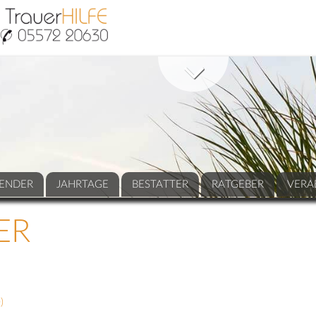
ENDER
JAHRTAGE
BESTATTER
RATGEBER
VERA
ER
0
)