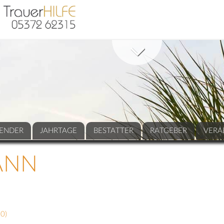
ENDER
JAHRTAGE
BESTATTER
RATGEBER
VERA
ANN
10
)