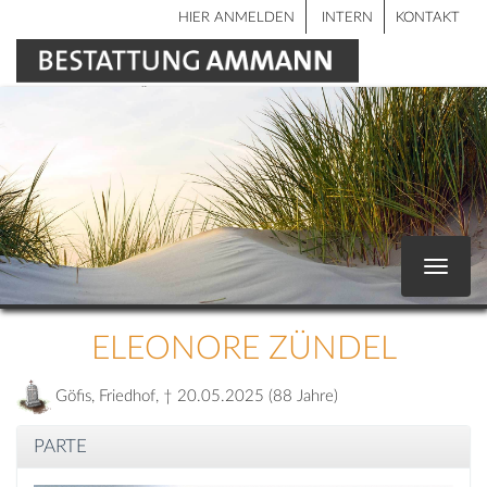
HIER ANMELDEN
INTERN
KONTAKT
Toggle
navigat
ELEONORE ZÜNDEL
Göfis, Friedhof, † 20.05.2025 (88 Jahre)
PARTE