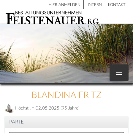
HIER ANMELDEN
INTERN
KONTAKT
Toggle
navigat
BLANDINA FRITZ
Höchst , † 02.05.2025 (95 Jahre)
PARTE