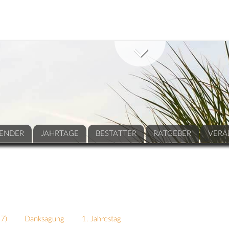
ENDER
JAHRTAGE
BESTATTER
RATGEBER
VERA
67
)
Danksagung
1. Jahrestag