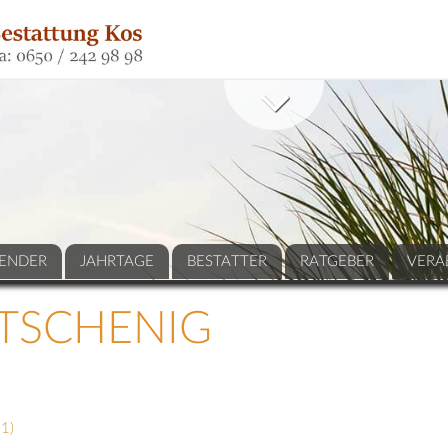
ENDER
JAHRTAGE
BESTATTER
RATGEBER
VERA
TSCHENIG
31
)