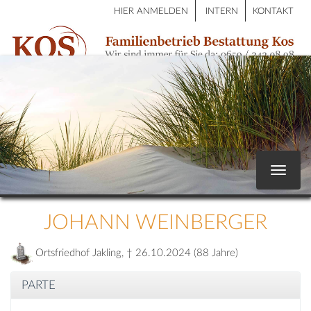
HIER ANMELDEN
INTERN
KONTAKT
Toggle
navigat
JOHANN WEINBERGER
Ortsfriedhof Jakling, † 26.10.2024 (88 Jahre)
PARTE