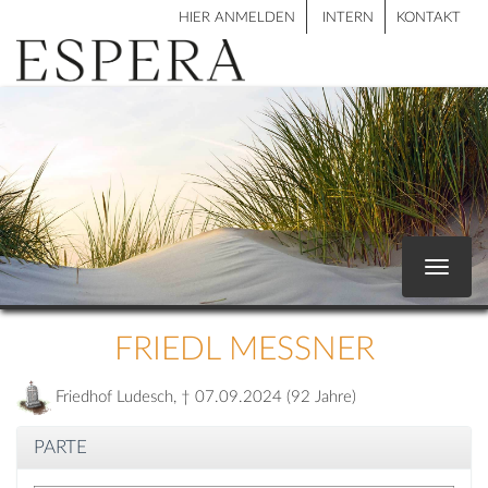
HIER ANMELDEN
INTERN
KONTAKT
Toggle
navigat
FRIEDL MESSNER
Friedhof Ludesch, † 07.09.2024 (92 Jahre)
PARTE