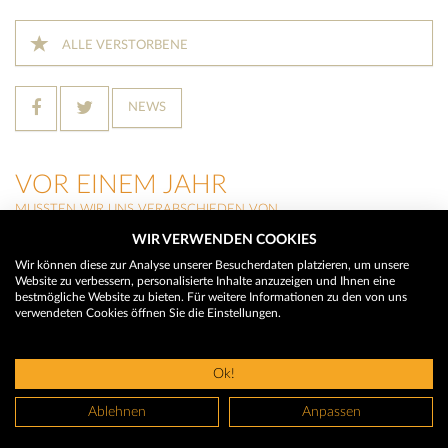
ALLE VERSTORBENE
NEWS
VOR EINEM JAHR
MUSSTEN WIR UNS VERABSCHIEDEN VON
WIR VERWENDEN COOKIES
WILTRUD BARGEHR
(Innerbraz)
Wir können diese zur Analyse unserer Besucherdaten platzieren, um unsere
Website zu verbessern, personalisierte Inhalte anzuzeigen und Ihnen eine
ERIKA BRÜSTLE
bestmögliche Website zu bieten. Für weitere Informationen zu den von uns
(Bludenz)
verwendeten Cookies öffnen Sie die Einstellungen.
ALOISIA STOCKINGER
(St. Anton im Montafon)
Ok!
© 2026 Trauerhilfe - Das Trauerportal
Ablehnen
Anpassen
Impressum
AGBS
Datenschutz
Nutzungsbedingungen
Widerr