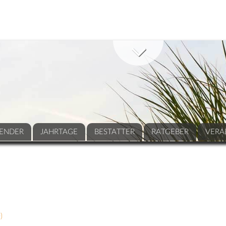
ENDER
JAHRTAGE
BESTATTER
RATGEBER
VERA
0
)