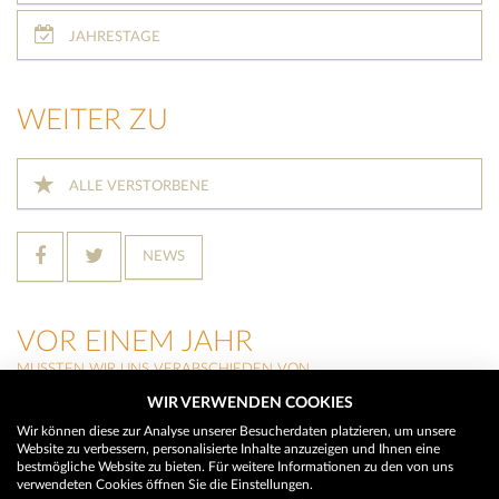
JAHRESTAGE
WEITER ZU
ALLE VERSTORBENE
NEWS
VOR EINEM JAHR
MUSSTEN WIR UNS VERABSCHIEDEN VON
WIR VERWENDEN COOKIES
MARTIN WALCH
(Neustift im Stubaital)
Wir können diese zur Analyse unserer Besucherdaten platzieren, um unsere
Website zu verbessern, personalisierte Inhalte anzuzeigen und Ihnen eine
HILDEGARD BUCHEGGER
bestmögliche Website zu bieten. Für weitere Informationen zu den von uns
(Trins)
verwendeten Cookies öffnen Sie die Einstellungen.