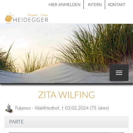
HIER ANMELDEN
INTERN
KONTAKT
Toggle
navigat
ZITA WILFING
Fulpmes - Waldfriedhof, † 03.02.2024 (75 Jahre)
PARTE