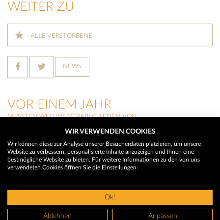
WEITER ZU
ALLE VERSTORBENE
NEWS
VOR EINEM JAHR
MUSSTEN WIR UNS VERABSCHIEDEN VON
WIR VERWENDEN COOKIES
MARTIN WALCH
(Neustift im Stubaital)
Wir können diese zur Analyse unserer Besucherdaten platzieren, um unsere
Website zu verbessern, personalisierte Inhalte anzuzeigen und Ihnen eine
HILDEGARD BUCHEGGER
bestmögliche Website zu bieten. Für weitere Informationen zu den von uns
(Trins)
verwendeten Cookies öffnen Sie die Einstellungen.
THERESIA RAINER
(Neustift im Stubaital)
Ok!
© 2026 Trauerhilfe - Das Trauerportal
Ablehnen
Anpassen