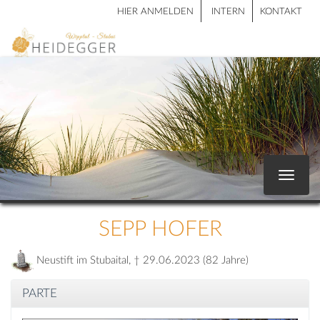
HIER ANMELDEN
INTERN
KONTAKT
Toggle
navigat
SEPP HOFER
Neustift im Stubaital, † 29.06.2023 (82 Jahre)
PARTE