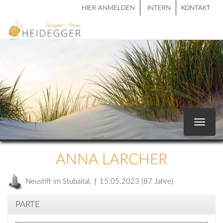
HIER ANMELDEN
INTERN
KONTAKT
Toggle
navigat
ANNA LARCHER
Neustift im Stubaital, † 15.05.2023 (87 Jahre)
PARTE