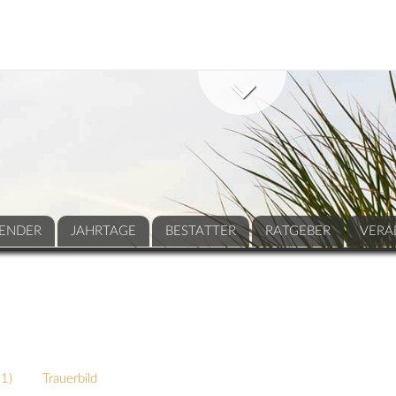
ENDER
JAHRTAGE
BESTATTER
RATGEBER
VERA
31
)
Trauerbild