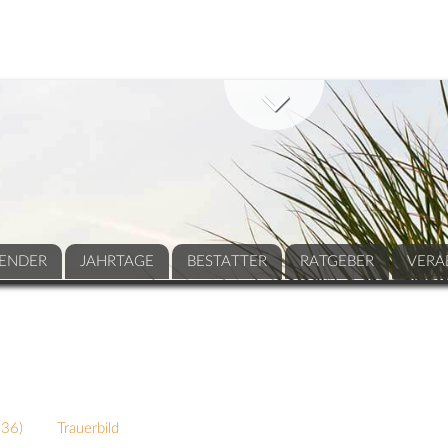
ENDER
JAHRTAGE
BESTATTER
RATGEBER
VERA
236
)
Trauerbild