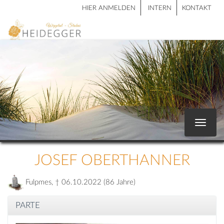
HIER ANMELDEN
INTERN
KONTAKT
Toggle
navigat
JOSEF OBERTHANNER
Fulpmes, † 06.10.2022 (86 Jahre)
PARTE