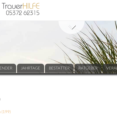
ENDER
JAHRTAGE
BESTATTER
RATGEBER
VERA
)
 (
199
)