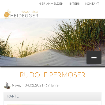
HIER ANMELDEN
INTERN
KONTAKT
Toggle
navigat
RUDOLF PERMOSER
Navis, † 04.02.2021 (69 Jahre)
PARTE