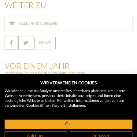
WEITER ZU
ALLE VERSTORBENE
NEWS
VOR EINEM JAHR
MUSSTEN WIR UNS VERABSCHIEDEN VON
WIR VERWENDEN COOKIES
THERESIA RAINER
(Neustift im Stubaital)
Wir können diese zur Analyse unserer Besucherdaten platzieren, um unsere
Website zu verbessern, personalisierte Inhalte anzuzeigen und Ihnen eine
HILDEGARD BUCHEGGER
bestmögliche Website zu bieten. Für weitere Informationen zu den von uns
(Trins)
verwendeten Cookies öffnen Sie die Einstellungen.
MARTIN WALCH
(Neustift im Stubaital)
Ok!
© 2026 Trauerhilfe - Das Trauerportal
Ablehnen
Anpassen