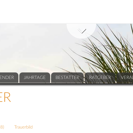
ENDER
JAHRTAGE
BESTATTER
RATGEBER
VERA
ER
88
)
Trauerbild