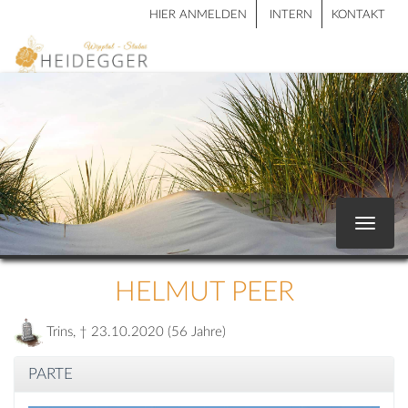
HIER ANMELDEN
INTERN
KONTAKT
Toggle
navigat
HELMUT PEER
Trins, † 23.10.2020 (56 Jahre)
PARTE