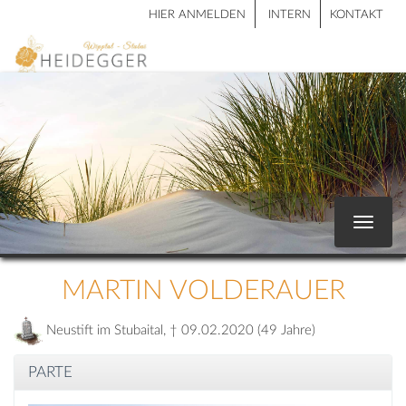
HIER ANMELDEN
INTERN
KONTAKT
Toggle
navigat
MARTIN VOLDERAUER
Neustift im Stubaital, † 09.02.2020 (49 Jahre)
PARTE