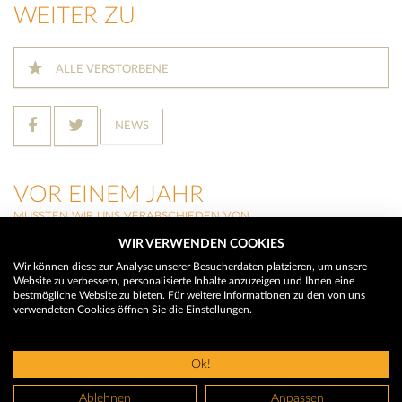
WEITER ZU
ALLE VERSTORBENE
NEWS
VOR EINEM JAHR
MUSSTEN WIR UNS VERABSCHIEDEN VON
WIR VERWENDEN COOKIES
HILDEGARD BUCHEGGER
(Trins)
Wir können diese zur Analyse unserer Besucherdaten platzieren, um unsere
Website zu verbessern, personalisierte Inhalte anzuzeigen und Ihnen eine
THERESIA RAINER
bestmögliche Website zu bieten. Für weitere Informationen zu den von uns
(Neustift im Stubaital)
verwendeten Cookies öffnen Sie die Einstellungen.
MARTIN WALCH
(Neustift im Stubaital)
Ok!
© 2026 Trauerhilfe - Das Trauerportal
Ablehnen
Anpassen