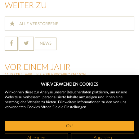
WEITER ZU
ALLE VERSTORBENE
NEWS
VOR EINEM JAHR
MUSSTEN WIR UNS VERABSCHIEDEN VON
WIR VERWENDEN COOKIES
THERESIA RAINER
(Neustift im Stubaital)
Wir können diese zur Analyse unserer Besucherdaten platzieren, um unsere
Website zu verbessern, personalisierte Inhalte anzuzeigen und Ihnen eine
HILDEGARD BUCHEGGER
bestmögliche Website zu bieten. Für weitere Informationen zu den von uns
(Trins)
verwendeten Cookies öffnen Sie die Einstellungen.
MARTIN WALCH
(Neustift im Stubaital)
Ok!
© 2026 Trauerhilfe - Das Trauerportal
Ablehnen
Anpassen