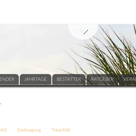
ENDER
JAHRTAGE
BESTATTER
RATGEBER
VERA
L
260
)
Danksagung
Trauerbild