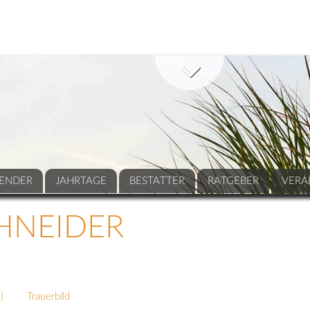
ENDER
JAHRTAGE
BESTATTER
RATGEBER
VERA
HNEIDER
5
)
Trauerbild