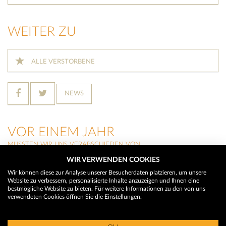
WEITER ZU
ALLE VERSTORBENE
NEWS
VOR EINEM JAHR
MUSSTEN WIR UNS VERABSCHIEDEN VON
WIR VERWENDEN COOKIES
THERESIA RAINER
(Neustift im Stubaital)
Wir können diese zur Analyse unserer Besucherdaten platzieren, um unsere
Website zu verbessern, personalisierte Inhalte anzuzeigen und Ihnen eine
HILDEGARD BUCHEGGER
bestmögliche Website zu bieten. Für weitere Informationen zu den von uns
(Trins)
verwendeten Cookies öffnen Sie die Einstellungen.
MARTIN WALCH
(Neustift im Stubaital)