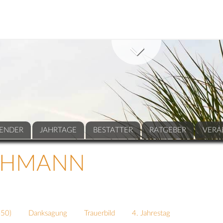
ENDER
JAHRTAGE
BESTATTER
RATGEBER
VERA
CHMANN
450
)
Danksagung
Trauerbild
4. Jahrestag