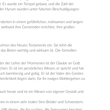
. Es wurde ein Tempel gebaut, und die Zahl der
Bruder Hyrum wurden unter falschen Beschuldigungen
wanderten in einem gefährlichen, mühsamen und langen
e weltweit ihre Gemeinden errichtet. Ihre großen
 Lehren des Neuen Testaments ein. Sie lehrt die
das Beten wichtig und wirksam ist. Die formellen
ter der Lehre der Mormonen ist der Glaube an Gott
hen. Er ist ein persönliches Wesen, er spricht und hat
ch barmherzig und gütig. Er ist der Vater des Geistes
errlichkeit liegen darin, für ihr ewiges Wohlergehen zu
 auch heute und ist ein Wesen von eigener Gestalt und
hen in einem sehr realen Sinn Brüder und Schwestern.
 hilft denen, die ihn suchen; alle Segnungen beruhen