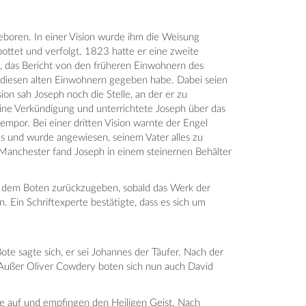
eboren. In einer Vision wurde ihm die Weisung
pottet und verfolgt. 1823 hatte er eine zweite
, das Bericht von den früheren Einwohnern des
d diesen alten Einwohnern gegeben habe. Dabei seien
n sah Joseph noch die Stelle, an der er zu
eine Verkündigung und unterrichtete Joseph über das
mpor. Bei einer dritten Vision warnte der Engel
ls und wurde angewiesen, seinem Vater alles zu
n Manchester fand Joseph in einem steinernen Behälter
ie dem Boten zurückzugeben, sobald das Werk der
. Ein Schriftexperte bestätigte, dass es sich um
ote sagte sich, er sei Johannes der Täufer. Nach der
. Außer Oliver Cowdery boten sich nun auch David
e auf und empfingen den Heiligen Geist. Nach