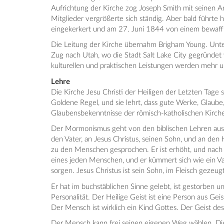
Aufrichtung der Kirche zog Joseph Smith mit seinen A
Mitglieder vergrößerte sich ständig. Aber bald führte
eingekerkert und am 27. Juni 1844 von einem bewaff
Die Leitung der Kirche übernahm Brigham Young. Unter
Zug nach Utah, wo die Stadt Salt Lake City gegründet 
kulturellen und praktischen Leistungen werden mehr 
Lehre
Die Kirche Jesu Christi der Heiligen der Letzten Tage 
Goldene Regel, und sie lehrt, dass gute Werke, Glaube
Glaubensbekenntnisse der römisch-katholischen Kirche
Der Mormonismus geht von den biblischen Lehren aus.
den Vater, an Jesus Christus, seinen Sohn, und an den
zu den Menschen gesprochen. Er ist erhöht, und nach m
eines jeden Menschen, und er kümmert sich wie ein Vate
sorgen. Jesus Christus ist sein Sohn, im Fleisch gezeugt
Er hat im buchstäblichen Sinne gelebt, ist gestorben 
Personalität. Der Heilige Geist ist eine Person aus Geis
Der Mensch ist wirklich ein Kind Gottes. Der Geist d
Der Mensch kann frei seinen eigenen Weg wählen. Die E