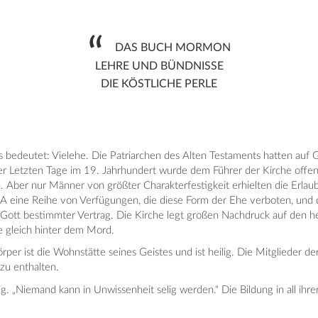
DAS BUCH MORMON
LEHRE UND BÜNDNISSE
DIE KÖSTLICHE PERLE
bedeutet: Vielehe. Die Patriarchen des Alten Testaments hatten auf G
der Letzten Tage im 19. Jahrhundert wurde dem Führer der Kirche offen
. Aber nur Männer von größter Charakterfestigkeit erhielten die Erlau
A eine Reihe von Verfügungen, die diese Form der Ehe verboten, und die
n Gott bestimmter Vertrag. Die Kirche legt großen Nachdruck auf den h
e gleich hinter dem Mord.
rper ist die Wohnstätte seines Geistes und ist heilig. Die Mitglieder d
zu enthalten.
. „Niemand kann in Unwissenheit selig werden.“ Die Bildung in all ihrer 