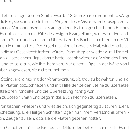
werden.
er Letzten Tage, Joseph Smith. Wurde 1805 in Sharon, Vermont, USA, g
ießen, sie seien alle Irrtümer. Wegen dieser Vision wurde Joseph vers
hm das Vorhandensein eines auf goldene Platten geschriebenen Buches
s enthalte auch die Fülle des ewigen Evangeliums, wie es der Heilan
r zum Seher und damit zum Übersetzer des Buches machten. In der Visio
 den Himmel offen. Der Engel erschien ein zweites Mal, wiederholte s
h dieses Geschlecht treffen würde. Dann stieg er wieder zum Himmel e
en zu bereichern. Tags darauf hatte Joseph wieder die Vision des Enge
tt und er solle tun, wie ihm befohlen. Auf einem Hügel in der Nähe vo
 aber angewiesen, sie nicht zu nehmen.
 Steine, allerdings mit der Verantwortung, sie treu zu bewahren und s
er Platten abzuschrieben und mit Hilfe der beiden Steine zu übersetzen
iftzeichen handelte und die Übersetzung richtig war.
am zu Joseph Smith und begann das Buch Mormon zu übersetzen.
onitischen Priestern und wies sie an, sich gegenseitig zu taufen. Der B
ophezeiung. Die Heiligen Schriften lagen nun ihrem Verständnis offen
, Zeugen zu sein, dass sie die Platten gesehen hätten.
n Gebot gemäß eine Kirche. Die Mitglieder legten einander die Händ