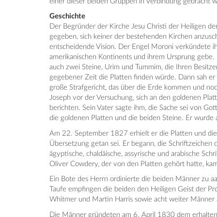
einer dieser beiden Gruppen in Verbindung gebracht 
Geschichte
Der Begründer der Kirche Jesu Christi der Heiligen d
gegeben, sich keiner der bestehenden Kirchen anzuschl
entscheidende Vision. Der Engel Moroni verkündete i
amerikanischen Kontinents und ihrem Ursprung gebe. E
auch zwei Steine, Urim und Tummim, die Ihren Besitze
gegebener Zeit die Platten finden würde. Dann sah er
große Strafgericht, das über die Erde kommen und noc
Joseph vor der Versuchung, sich an den goldenen Platt
berichten. Sein Vater sagte ihm, die Sache sei von Go
die goldenen Platten und die beiden Steine. Er wurde
Am 22. September 1827 erhielt er die Platten und die
Übersetzung getan sei. Er begann, die Schriftzeichen d
ägyptische, chaldäische, assyrische und arabische Schr
Oliver Cowdery, der von den Platten gehört hatte, k
Ein Bote des Herrn ordinierte die beiden Männer zu aar
Taufe empfingen die beiden den Heiligen Geist der Pr
Whitmer und Martin Harris sowie acht weiter Männer an
Die Männer gründeten am 6. April 1830 dem erhaltene