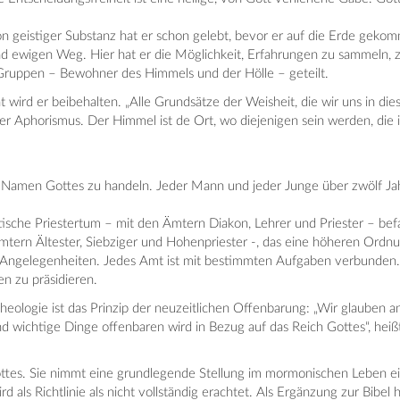
 geistiger Substanz hat er schon gelebt, bevor er auf die Erde gekom
 und ewigen Weg. Hier hat er die Möglichkeit, Erfahrungen zu sammeln
 Gruppen – Bewohner des Himmels und der Hölle – geteilt.
t wird er beibehalten. „Alle Grundsätze der Weisheit, die wir uns in d
r Aphorismus. Der Himmel ist de Ort, wo diejenigen sein werden, di
 Namen Gottes zu handeln. Jeder Mann und jeder Junge über zwölf Jahr
ische Priestertum – mit den Ämtern Diakon, Lehrer und Priester – befa
tern Ältester, Siebziger und Hohenpriester -, das eine höheren Ordnun
gen Angelegenheiten. Jedes Amt ist mit bestimmten Aufgaben verbunden. 
 zu präsidieren.
gie ist das Prinzip der neuzeitlichen Offenbarung: „Wir glauben an all
nd wichtige Dinge offenbaren wird in Bezug auf das Reich Gottes“, heißt 
ttes. Sie nimmt eine grundlegende Stellung im mormonischen Leben ein
 als Richtlinie als nicht vollständig erachtet. Als Ergänzung zur Bibel 