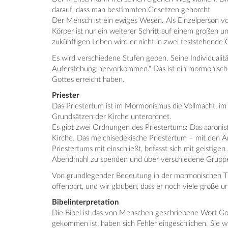
darauf, dass man bestimmten Gesetzen gehorcht.
Der Mensch ist ein ewiges Wesen. Als Einzelperson von
Körper ist nur ein weiterer Schritt auf einem großen
zukünftigen Leben wird er nicht in zwei feststehende
Es wird verschiedene Stufen geben. Seine Individualitä
Auferstehung hervorkommen.“ Das ist ein mormonische
Gottes erreicht haben.
Priester
Das Priestertum ist im Mormonismus die Vollmacht, im
Grundsätzen der Kirche unterordnet.
Es gibt zwei Ordnungen des Priestertums: Das aaronist
Kirche. Das melchisedekische Priestertum – mit den Äm
Priestertums mit einschließt, befasst sich mit geisti
Abendmahl zu spenden und über verschiedene Gruppen
Von grundlegender Bedeutung in der mormonischen Theolo
offenbart, und wir glauben, dass er noch viele große u
Bibelinterpretation
Die Bibel ist das von Menschen geschriebene Wort Go
gekommen ist, haben sich Fehler eingeschlichen. Sie wird