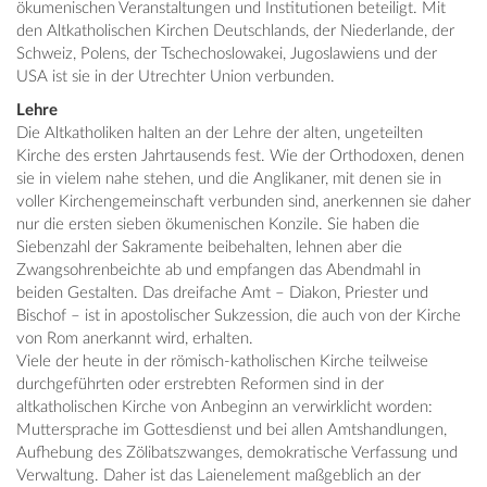
ökumenischen Veranstaltungen und Institutionen beteiligt. Mit
den Altkatholischen Kirchen Deutschlands, der Niederlande, der
Schweiz, Polens, der Tschechoslowakei, Jugoslawiens und der
USA ist sie in der Utrechter Union verbunden.
Lehre
Die Altkatholiken halten an der Lehre der alten, ungeteilten
Kirche des ersten Jahrtausends fest. Wie der Orthodoxen, denen
sie in vielem nahe stehen, und die Anglikaner, mit denen sie in
voller Kirchengemeinschaft verbunden sind, anerkennen sie daher
nur die ersten sieben ökumenischen Konzile. Sie haben die
Siebenzahl der Sakramente beibehalten, lehnen aber die
Zwangsohrenbeichte ab und empfangen das Abendmahl in
beiden Gestalten. Das dreifache Amt – Diakon, Priester und
Bischof – ist in apostolischer Sukzession, die auch von der Kirche
von Rom anerkannt wird, erhalten.
Viele der heute in der römisch-katholischen Kirche teilweise
durchgeführten oder erstrebten Reformen sind in der
altkatholischen Kirche von Anbeginn an verwirklicht worden:
Muttersprache im Gottesdienst und bei allen Amtshandlungen,
Aufhebung des Zölibatszwanges, demokratische Verfassung und
Verwaltung. Daher ist das Laienelement maßgeblich an der