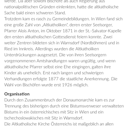
werde. Da aber sowohl Bischöfe als auch Regierung aus
nationalpolitischen Gründen einlenkten, hatte die altkatholische
Sache bald einen schweren Stand.
Trotzdem kam es rasch zu Gemeindebildungen. In Wien fand sich
eine große Zahl von „Altkatholiken“, deren erster Seelsorger,
Pfarrer Alois Anton, im Oktober 1871 in der St.-Salvator-Kapelle
den ersten altkatholischen Gottesdienst feiern konnte. Zwei
weiter Zentren bildeten sich in Warnsdorf (Nordböhmen) und in
Ried im Innkreis. Allerdings wurden die Altkatholiken
Unterdrückungen ausgesetzt. Die von ihren Seelsorgern
vorgenommenen Amtshandlungen waren ungültig, und wenn
altkatholische Pfarrer selbst eine Ehe eingingen, galten ihre
Kinder als unehelich. Erst nach langen und schwierigen
Verhandlungen erfolgte 1877 die staatliche Anerkennung. Die
Wahl von Bischöfen wurde erst 1926 möglich.
Organisation
Durch den Zusammenbruch der Donaumonarchie kam es zur
Trennung des bisherigen durch eine Bistumsverweser verwalteten
Bistums in ein österreichisches mit Sitz in Wien und ein
tschechoslowakisches mit Sitz in Warnsdorf.
Die Altkatholische Kirche Österreichs ist maßgeblich an allen