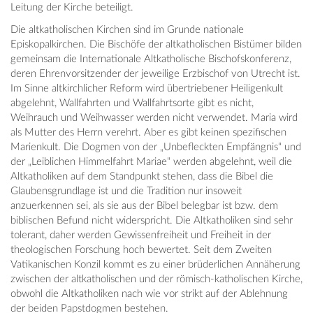
Leitung der Kirche beteiligt.
Die altkatholischen Kirchen sind im Grunde nationale
Episkopalkirchen. Die Bischöfe der altkatholischen Bistümer bilden
gemeinsam die Internationale Altkatholische Bischofskonferenz,
deren Ehrenvorsitzender der jeweilige Erzbischof von Utrecht ist.
Im Sinne altkirchlicher Reform wird übertriebener Heiligenkult
abgelehnt, Wallfahrten und Wallfahrtsorte gibt es nicht,
Weihrauch und Weihwasser werden nicht verwendet. Maria wird
als Mutter des Herrn verehrt. Aber es gibt keinen spezifischen
Marienkult. Die Dogmen von der „Unbefleckten Empfängnis“ und
der „Leiblichen Himmelfahrt Mariae“ werden abgelehnt, weil die
Altkatholiken auf dem Standpunkt stehen, dass die Bibel die
Glaubensgrundlage ist und die Tradition nur insoweit
anzuerkennen sei, als sie aus der Bibel belegbar ist bzw. dem
biblischen Befund nicht widerspricht. Die Altkatholiken sind sehr
tolerant, daher werden Gewissenfreiheit und Freiheit in der
theologischen Forschung hoch bewertet. Seit dem Zweiten
Vatikanischen Konzil kommt es zu einer brüderlichen Annäherung
zwischen der altkatholischen und der römisch-katholischen Kirche,
obwohl die Altkatholiken nach wie vor strikt auf der Ablehnung
der beiden Papstdogmen bestehen.