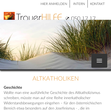
HIER ANMELDEN
INTERN
KONTAKT
Toggle
navigat
ALTKATHOLIKEN
Geschichte
Wollte man eine ausführliche Geschichte des Altkatholizismus
schreiben, müsste man auf eine Reihe innerkatholischer
Widerstandsbewegungen eingehen – für den österreichischen
Bereich etwa besonders auf den Josefinismus - , die im