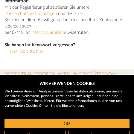
Information:
Mit der Registrierung akzeptieren Sie unsere
Datenschutzbestimmungen
und die
AGBs
.
Sie können diese Einwilligung durch löschen Ihres Kontos oder
jederzeit auch
per E-Mail an
info@trauerhilfe.at
widerrufen.
Sie haben Ihr Kennwort vergessen?
Klicken Sie bitte hier!
DIESES TRAUERPORTAL WIRD UNTERSTÜTZT VON
WIR VERWENDEN COOKIES
Wir können diese zur Analyse unserer Besucherdaten platzieren, um unsere
Website zu verbessern, personalisierte Inhalte anzuzeigen und Ihnen eine
bestmögliche Website zu bieten. Für weitere Informationen zu den von uns
verwendeten Cookies öffnen Sie die Einstellungen.
Ok!