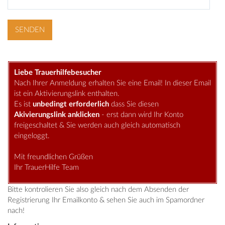
Liebe Trauerhilfebesucher
Nach Ihrer Anmeldung erhalten Sie eine Email! In dieser Email
ist ein Aktivierungslink enthalten.
Es ist
unbedingt erforderlich
dass Sie diesen
Akivierungslink anklicken
- erst dann wird Ihr Konto
freigeschaltet & Sie werden auch gleich automatisch
eingeloggt.
Mit freundlichen Grüßen
Ihr TrauerHilfe Team
Bitte kontrolieren Sie also gleich nach dem Absenden der
Registrierung Ihr Emailkonto & sehen Sie auch im Spamordner
nach!