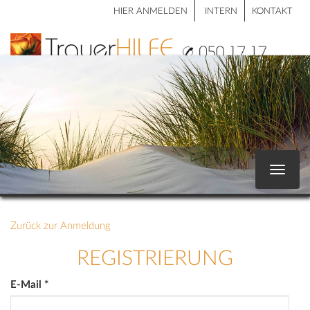
HIER ANMELDEN
INTERN
KONTAKT
Toggle
navigat
Zurück zur Anmeldung
REGISTRIERUNG
E-Mail
*