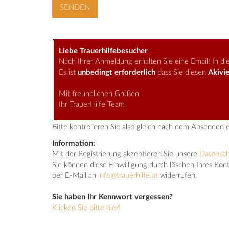
Liebe Trauerhilfebesucher
Nach Ihrer Anmeldung erhalten Sie eine Email! In dies
Es ist
unbedingt erforderlich
dass Sie diesen
Akivie
Mit freundlichen Grüßen
Ihr TrauerHilfe Team
Bitte kontrolieren Sie also gleich nach dem Absenden 
Information:
Mit der Registrierung akzeptieren Sie unsere
Datensc
Sie können diese Einwilligung durch löschen Ihres Kon
per E-Mail an
info@trauerhilfe.at
widerrufen.
Sie haben Ihr Kennwort vergessen?
Klicken Sie bitte hier!