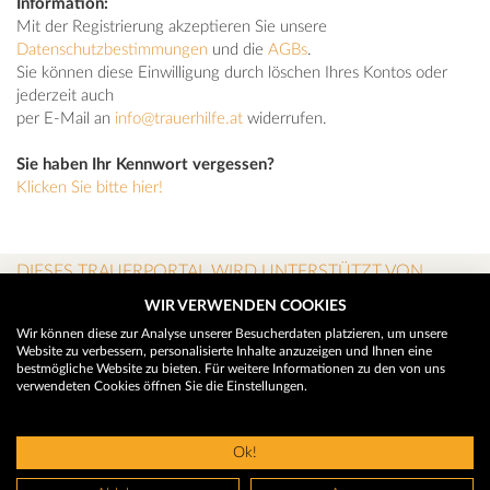
Information:
Mit der Registrierung akzeptieren Sie unsere
Datenschutzbestimmungen
und die
AGBs
.
Sie können diese Einwilligung durch löschen Ihres Kontos oder
jederzeit auch
per E-Mail an
info@trauerhilfe.at
widerrufen.
Sie haben Ihr Kennwort vergessen?
Klicken Sie bitte hier!
DIESES TRAUERPORTAL WIRD UNTERSTÜTZT VON
WIR VERWENDEN COOKIES
Wir können diese zur Analyse unserer Besucherdaten platzieren, um unsere
Website zu verbessern, personalisierte Inhalte anzuzeigen und Ihnen eine
bestmögliche Website zu bieten. Für weitere Informationen zu den von uns
verwendeten Cookies öffnen Sie die Einstellungen.
Ok!