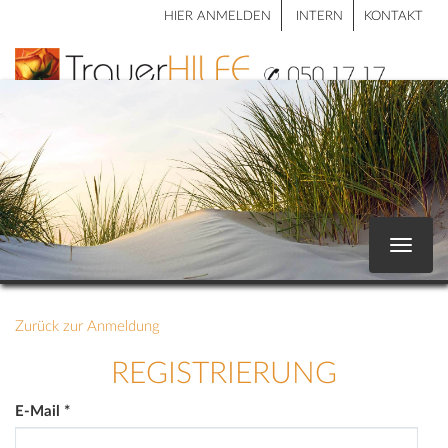
HIER ANMELDEN
INTERN
KONTAKT
Toggle
navigat
Zurück zur Anmeldung
REGISTRIERUNG
E-Mail
*