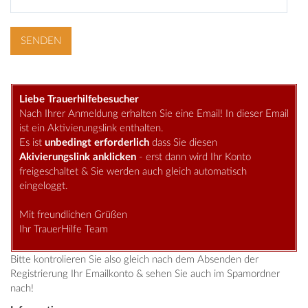
Liebe Trauerhilfebesucher
Nach Ihrer Anmeldung erhalten Sie eine Email! In dieser Email
ist ein Aktivierungslink enthalten.
Es ist
unbedingt erforderlich
dass Sie diesen
Akivierungslink anklicken
- erst dann wird Ihr Konto
freigeschaltet & Sie werden auch gleich automatisch
eingeloggt.
Mit freundlichen Grüßen
Ihr TrauerHilfe Team
Bitte kontrolieren Sie also gleich nach dem Absenden der
Registrierung Ihr Emailkonto & sehen Sie auch im Spamordner
nach!