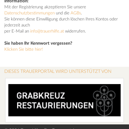
Information:
Mit der Registrierung akzeptieren Sie unsere
Datenschutzbestimmungen
und die
AGBs
.
Sie können diese Einwilligung durch löschen Ihres Kontos oder
jederzeit auch
per E-Mail an
info@trauerhilfe.at
widerrufen.
Sie haben Ihr Kennwort vergessen?
Klicken Sie bitte hier!
DIESES TRAUERPORTAL WIRD UNTERSTÜTZT VON