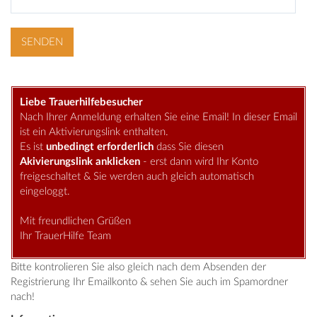
Liebe Trauerhilfebesucher
Nach Ihrer Anmeldung erhalten Sie eine Email! In dieser Email
ist ein Aktivierungslink enthalten.
Es ist
unbedingt erforderlich
dass Sie diesen
Akivierungslink anklicken
- erst dann wird Ihr Konto
freigeschaltet & Sie werden auch gleich automatisch
eingeloggt.
Mit freundlichen Grüßen
Ihr TrauerHilfe Team
Bitte kontrolieren Sie also gleich nach dem Absenden der
Registrierung Ihr Emailkonto & sehen Sie auch im Spamordner
nach!