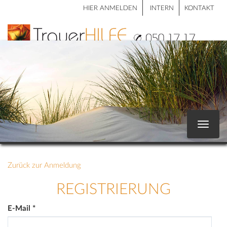
HIER ANMELDEN
INTERN
KONTAKT
Toggle
navigat
Zurück zur Anmeldung
REGISTRIERUNG
E-Mail
*