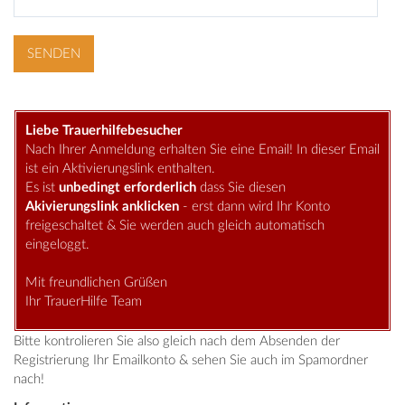
Liebe Trauerhilfebesucher
Nach Ihrer Anmeldung erhalten Sie eine Email! In dieser Email
ist ein Aktivierungslink enthalten.
Es ist
unbedingt erforderlich
dass Sie diesen
Akivierungslink anklicken
- erst dann wird Ihr Konto
freigeschaltet & Sie werden auch gleich automatisch
eingeloggt.
Mit freundlichen Grüßen
Ihr TrauerHilfe Team
Bitte kontrolieren Sie also gleich nach dem Absenden der
Registrierung Ihr Emailkonto & sehen Sie auch im Spamordner
nach!