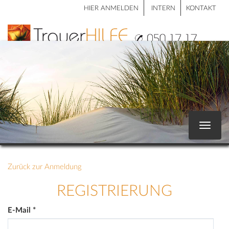
HIER ANMELDEN
INTERN
KONTAKT
Toggle
navigat
Zurück zur Anmeldung
REGISTRIERUNG
E-Mail
*