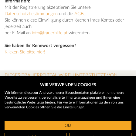
Information:
Mit der Registrierung akzeptieren Sie unsere
Datenschutzbestimmungen
und die
AGBs
.
Sie können diese Einwilligung durch löschen Ihres Kontos oder
jederzeit auch
per E-Mail an
info@trauerhilfe.at
widerrufen.
Sie haben Ihr Kennwort vergessen?
Klicken Sie bitte hier!
DIESES TRAUERPORTAL WIRD UNTERSTÜTZT VON
WIR VERWENDEN COOKIES
Wir können diese zur Analyse unserer Besucherdaten platzieren, um unsere
Website zu verbessern, personalisierte Inhalte anzuzeigen und Ihnen eine
bestmögliche Website zu bieten. Für weitere Informationen zu den von uns
verwendeten Cookies öffnen Sie die Einstellungen.
Ok!