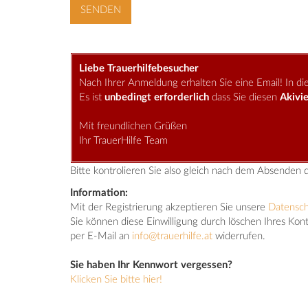
Liebe Trauerhilfebesucher
Nach Ihrer Anmeldung erhalten Sie eine Email! In dies
Es ist
unbedingt erforderlich
dass Sie diesen
Akivie
Mit freundlichen Grüßen
Ihr TrauerHilfe Team
Bitte kontrolieren Sie also gleich nach dem Absenden 
Information:
Mit der Registrierung akzeptieren Sie unsere
Datensc
Sie können diese Einwilligung durch löschen Ihres Kon
per E-Mail an
info@trauerhilfe.at
widerrufen.
Sie haben Ihr Kennwort vergessen?
Klicken Sie bitte hier!