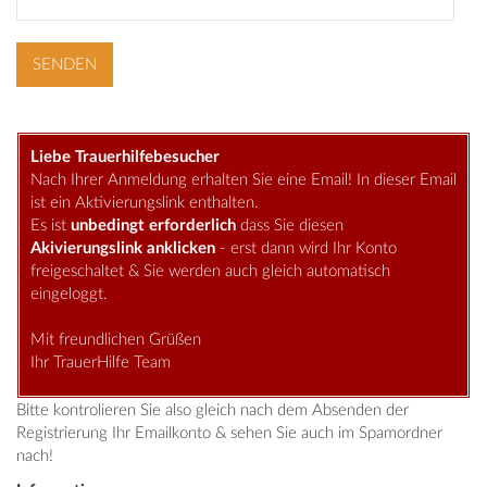
Liebe Trauerhilfebesucher
Nach Ihrer Anmeldung erhalten Sie eine Email! In dieser Email
ist ein Aktivierungslink enthalten.
Es ist
unbedingt erforderlich
dass Sie diesen
Akivierungslink anklicken
- erst dann wird Ihr Konto
freigeschaltet & Sie werden auch gleich automatisch
eingeloggt.
Mit freundlichen Grüßen
Ihr TrauerHilfe Team
Bitte kontrolieren Sie also gleich nach dem Absenden der
Registrierung Ihr Emailkonto & sehen Sie auch im Spamordner
nach!