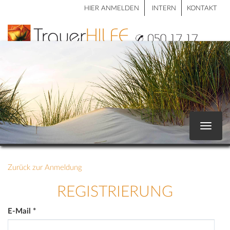
HIER ANMELDEN
INTERN
KONTAKT
Toggle
navigat
Zurück zur Anmeldung
REGISTRIERUNG
E-Mail
*