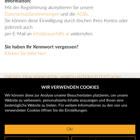
Information:
Mit der Registrierung akzeptieren Sie unsere
Datenschutzbestimmungen
und die
AGBs
.
Sie können diese Einwilligung durch löschen Ihres Kontos oder
jederzeit auch
per E-Mail an
info@trauerhilfe.at
widerrufen.
Sie haben Ihr Kennwort vergessen?
Klicken Sie bitte hier!
DIESES TRAUERPORTAL WIRD UNTERSTÜTZT VON
WIR VERWENDEN COOKIES
Wir können diese zur Analyse unserer Besucherdaten platzieren, um unsere
Website zu verbessern, personalisierte Inhalte anzuzeigen und Ihnen eine
bestmögliche Website zu bieten. Für weitere Informationen zu den von uns
verwendeten Cookies öffnen Sie die Einstellungen.
Ok!