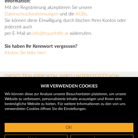
Information:
Mit der Registrierung akzeptieren Sie unsere
Datenschutzbestimmungen
und die
AGBs
.
Sie können diese Einwilligung durch löschen Ihres Kontos oder
jederzeit auch
per E-Mail an
info@trauerhilfe.at
widerrufen.
Sie haben Ihr Kennwort vergessen?
Klicken Sie bitte hier!
DIESES TRAUERPORTAL WIRD UNTERSTÜTZT VON
WIR VERWENDEN COOKIES
Wir können diese zur Analyse unserer Besucherdaten platzieren, um unsere
Website zu verbessern, personalisierte Inhalte anzuzeigen und Ihnen eine
bestmögliche Website zu bieten. Für weitere Informationen zu den von uns
verwendeten Cookies öffnen Sie die Einstellungen.
Ok!