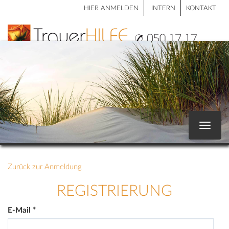
HIER ANMELDEN
INTERN
KONTAKT
Toggle
navigat
Zurück zur Anmeldung
REGISTRIERUNG
E-Mail
*