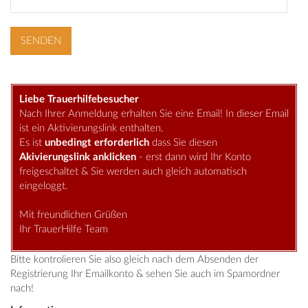
Liebe Trauerhilfebesucher
Nach Ihrer Anmeldung erhalten Sie eine Email! In dieser Email
ist ein Aktivierungslink enthalten.
Es ist
unbedingt erforderlich
dass Sie diesen
Akivierungslink anklicken
- erst dann wird Ihr Konto
freigeschaltet & Sie werden auch gleich automatisch
eingeloggt.
Mit freundlichen Grüßen
Ihr TrauerHilfe Team
Bitte kontrolieren Sie also gleich nach dem Absenden der
Registrierung Ihr Emailkonto & sehen Sie auch im Spamordner
nach!