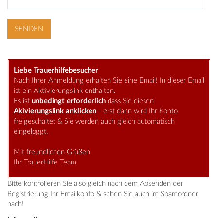
Liebe Trauerhilfebesucher
Nach Ihrer Anmeldung erhalten Sie eine Email! In dieser Email
ist ein Aktivierungslink enthalten.
Es ist
unbedingt erforderlich
dass Sie diesen
Akivierungslink anklicken
- erst dann wird Ihr Konto
freigeschaltet & Sie werden auch gleich automatisch
eingeloggt.
Mit freundlichen Grüßen
Ihr TrauerHilfe Team
Bitte kontrolieren Sie also gleich nach dem Absenden der
Registrierung Ihr Emailkonto & sehen Sie auch im Spamordner
nach!