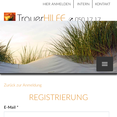
HIER ANMELDEN
INTERN
KONTAKT
Toggle
navigat
Zurück zur Anmeldung
REGISTRIERUNG
E-Mail
*