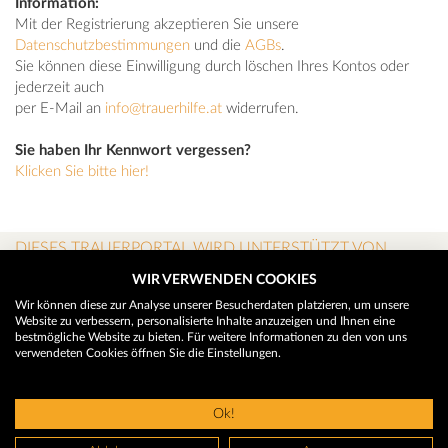
Information:
Mit der Registrierung akzeptieren Sie unsere
Datenschutzbestimmungen
und die
AGBs
.
Sie können diese Einwilligung durch löschen Ihres Kontos oder
jederzeit auch
per E-Mail an
info@trauerhilfe.at
widerrufen.
Sie haben Ihr Kennwort vergessen?
Klicken Sie bitte hier!
DIESES TRAUERPORTAL WIRD UNTERSTÜTZT VON
WIR VERWENDEN COOKIES
Wir können diese zur Analyse unserer Besucherdaten platzieren, um unsere
Website zu verbessern, personalisierte Inhalte anzuzeigen und Ihnen eine
bestmögliche Website zu bieten. Für weitere Informationen zu den von uns
verwendeten Cookies öffnen Sie die Einstellungen.
Ok!