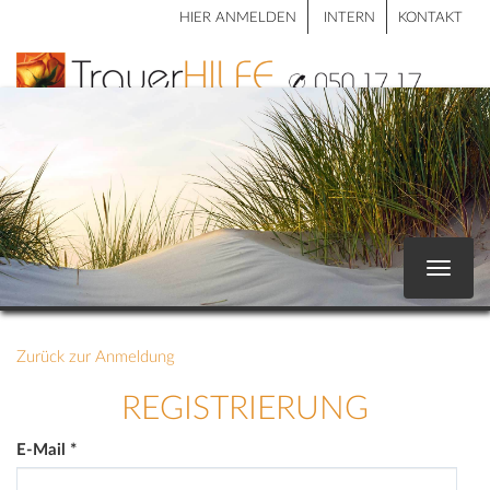
HIER ANMELDEN
INTERN
KONTAKT
Toggle
navigat
Zurück zur Anmeldung
REGISTRIERUNG
E-Mail
*