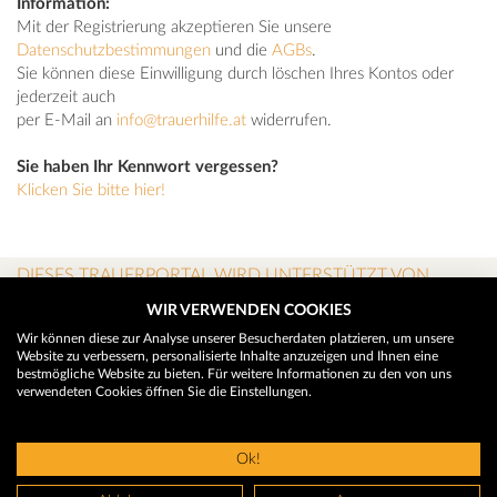
Information:
Mit der Registrierung akzeptieren Sie unsere
Datenschutzbestimmungen
und die
AGBs
.
Sie können diese Einwilligung durch löschen Ihres Kontos oder
jederzeit auch
per E-Mail an
info@trauerhilfe.at
widerrufen.
Sie haben Ihr Kennwort vergessen?
Klicken Sie bitte hier!
DIESES TRAUERPORTAL WIRD UNTERSTÜTZT VON
WIR VERWENDEN COOKIES
Wir können diese zur Analyse unserer Besucherdaten platzieren, um unsere
Website zu verbessern, personalisierte Inhalte anzuzeigen und Ihnen eine
bestmögliche Website zu bieten. Für weitere Informationen zu den von uns
verwendeten Cookies öffnen Sie die Einstellungen.
Ok!