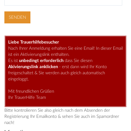
Liebe Trauerhilfebesucher
Nach Ihrer Anmeldung erhalten Sie eine Email! In dieser Email
ist ein Aktivierungslink enthalten.
Es ist
unbedingt erforderlich
dass Sie diesen
Akivierungslink anklicken
- erst dann wird Ihr Konto
freigeschaltet & Sie werden auch gleich automatisch
eingeloggt.
Mit freundlichen Grüßen
Ihr TrauerHilfe Team
Bitte kontrolieren Sie also gleich nach dem Absenden der
Registrierung Ihr Emailkonto & sehen Sie auch im Spamordner
nach!