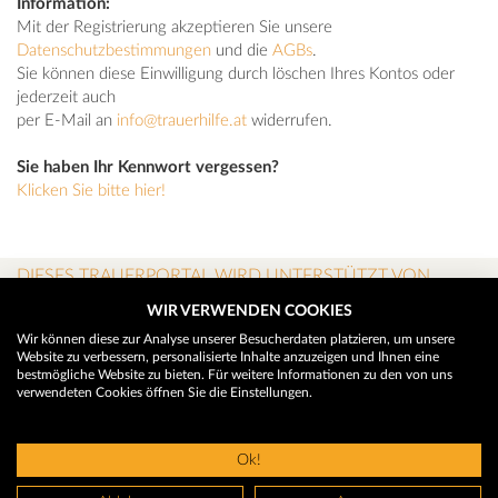
Information:
Mit der Registrierung akzeptieren Sie unsere
Datenschutzbestimmungen
und die
AGBs
.
Sie können diese Einwilligung durch löschen Ihres Kontos oder
jederzeit auch
per E-Mail an
info@trauerhilfe.at
widerrufen.
Sie haben Ihr Kennwort vergessen?
Klicken Sie bitte hier!
DIESES TRAUERPORTAL WIRD UNTERSTÜTZT VON
WIR VERWENDEN COOKIES
Wir können diese zur Analyse unserer Besucherdaten platzieren, um unsere
Website zu verbessern, personalisierte Inhalte anzuzeigen und Ihnen eine
bestmögliche Website zu bieten. Für weitere Informationen zu den von uns
verwendeten Cookies öffnen Sie die Einstellungen.
Ok!