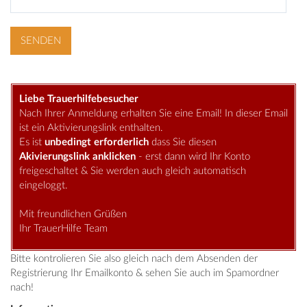
Liebe Trauerhilfebesucher
Nach Ihrer Anmeldung erhalten Sie eine Email! In dieser Email
ist ein Aktivierungslink enthalten.
Es ist
unbedingt erforderlich
dass Sie diesen
Akivierungslink anklicken
- erst dann wird Ihr Konto
freigeschaltet & Sie werden auch gleich automatisch
eingeloggt.
Mit freundlichen Grüßen
Ihr TrauerHilfe Team
Bitte kontrolieren Sie also gleich nach dem Absenden der
Registrierung Ihr Emailkonto & sehen Sie auch im Spamordner
nach!