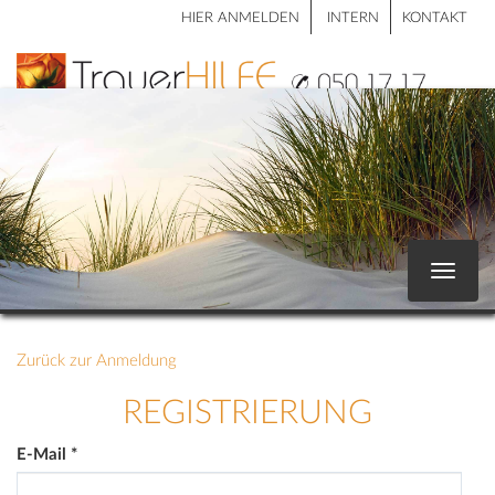
HIER ANMELDEN
INTERN
KONTAKT
Toggle
navigat
Zurück zur Anmeldung
REGISTRIERUNG
E-Mail
*