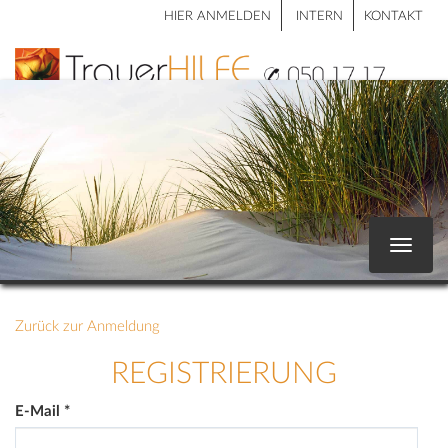
HIER ANMELDEN
INTERN
KONTAKT
Toggle
navigat
Zurück zur Anmeldung
REGISTRIERUNG
E-Mail
*