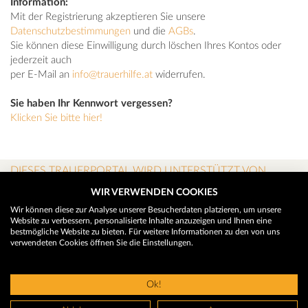
Information:
Mit der Registrierung akzeptieren Sie unsere
Datenschutzbestimmungen
und die
AGBs
.
Sie können diese Einwilligung durch löschen Ihres Kontos oder
jederzeit auch
per E-Mail an
info@trauerhilfe.at
widerrufen.
Sie haben Ihr Kennwort vergessen?
Klicken Sie bitte hier!
DIESES TRAUERPORTAL WIRD UNTERSTÜTZT VON
WIR VERWENDEN COOKIES
Wir können diese zur Analyse unserer Besucherdaten platzieren, um unsere
Website zu verbessern, personalisierte Inhalte anzuzeigen und Ihnen eine
bestmögliche Website zu bieten. Für weitere Informationen zu den von uns
verwendeten Cookies öffnen Sie die Einstellungen.
Ok!