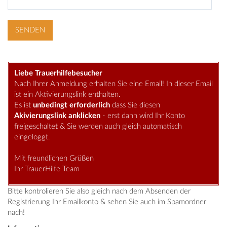
Liebe Trauerhilfebesucher
Nach Ihrer Anmeldung erhalten Sie eine Email! In dieser Email
ist ein Aktivierungslink enthalten.
Es ist
unbedingt erforderlich
dass Sie diesen
Akivierungslink anklicken
- erst dann wird Ihr Konto
freigeschaltet & Sie werden auch gleich automatisch
eingeloggt.
Mit freundlichen Grüßen
Ihr TrauerHilfe Team
Bitte kontrolieren Sie also gleich nach dem Absenden der
Registrierung Ihr Emailkonto & sehen Sie auch im Spamordner
nach!