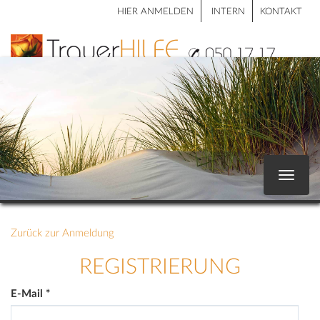
HIER ANMELDEN
INTERN
KONTAKT
Toggle
navigat
Zurück zur Anmeldung
REGISTRIERUNG
E-Mail
*