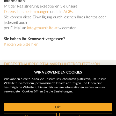
Information:
Mit der Registrierung akzeptieren Sie unsere
Datenschutzbestimmungen
und die
AGBs
.
Sie können diese Einwilligung durch löschen Ihres Kontos oder
jederzeit auch
per E-Mail an
info@trauerhilfe.at
widerrufen.
Sie haben Ihr Kennwort vergessen?
Klicken Sie bitte hier!
DIESES TRAUERPORTAL WIRD UNTERSTÜTZT VON
WIR VERWENDEN COOKIES
Wir können diese zur Analyse unserer Besucherdaten platzieren, um unsere
Website zu verbessern, personalisierte Inhalte anzuzeigen und Ihnen eine
bestmögliche Website zu bieten. Für weitere Informationen zu den von uns
verwendeten Cookies öffnen Sie die Einstellungen.
Ok!