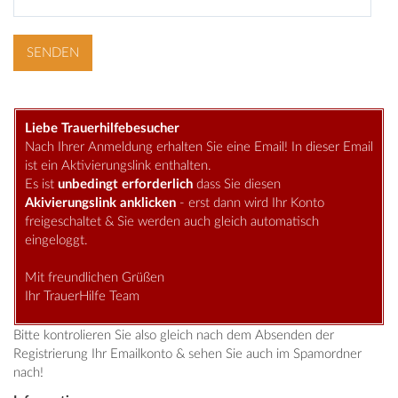
Liebe Trauerhilfebesucher
Nach Ihrer Anmeldung erhalten Sie eine Email! In dieser Email
ist ein Aktivierungslink enthalten.
Es ist
unbedingt erforderlich
dass Sie diesen
Akivierungslink anklicken
- erst dann wird Ihr Konto
freigeschaltet & Sie werden auch gleich automatisch
eingeloggt.
Mit freundlichen Grüßen
Ihr TrauerHilfe Team
Bitte kontrolieren Sie also gleich nach dem Absenden der
Registrierung Ihr Emailkonto & sehen Sie auch im Spamordner
nach!