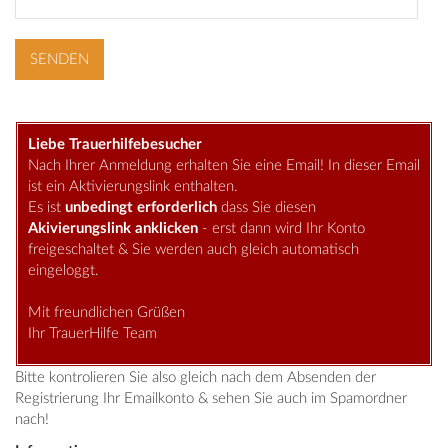
Liebe Trauerhilfebesucher
Nach Ihrer Anmeldung erhalten Sie eine Email! In dieser Email
ist ein Aktivierungslink enthalten.
Es ist
unbedingt erforderlich
dass Sie diesen
Akivierungslink anklicken
- erst dann wird Ihr Konto
freigeschaltet & Sie werden auch gleich automatisch
eingeloggt.
Mit freundlichen Grüßen
Ihr TrauerHilfe Team
Bitte kontrolieren Sie also gleich nach dem Absenden der
Registrierung Ihr Emailkonto & sehen Sie auch im Spamordner
nach!