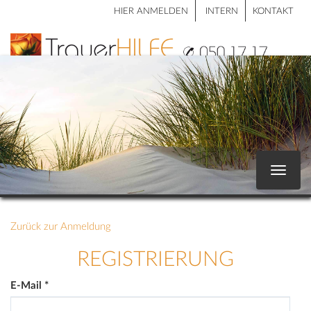
HIER ANMELDEN
INTERN
KONTAKT
Toggle
navigat
Zurück zur Anmeldung
REGISTRIERUNG
E-Mail
*