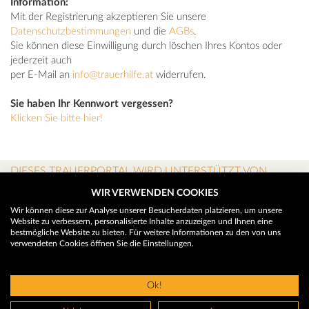
Information:
Mit der Registrierung akzeptieren Sie unsere
Datenschutzbestimmungen
und die
AGBs
.
Sie können diese Einwilligung durch löschen Ihres Kontos oder
jederzeit auch
per E-Mail an
info@trauerhilfe.at
widerrufen.
Sie haben Ihr Kennwort vergessen?
Klicken Sie bitte hier!
DIESES TRAUERPORTAL WIRD UNTERSTÜTZT VON
WIR VERWENDEN COOKIES
Wir können diese zur Analyse unserer Besucherdaten platzieren, um unsere
Website zu verbessern, personalisierte Inhalte anzuzeigen und Ihnen eine
bestmögliche Website zu bieten. Für weitere Informationen zu den von uns
verwendeten Cookies öffnen Sie die Einstellungen.
Ok!