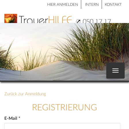
HIER ANMELDEN
INTERN
KONTAKT
Toggle
navigat
Zurück zur Anmeldung
REGISTRIERUNG
E-Mail
*