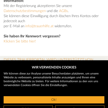
Information:
Mit der Registrierung akzeptieren Sie unsere
Datenschutzbestimmungen
und die
AGBs
.
Sie können diese Einwilligung durch löschen Ihres Kontos oder
jederzeit auch
per E-Mail an
info@trauerhilfe.at
widerrufen.
Sie haben Ihr Kennwort vergessen?
Klicken Sie bitte hier!
DIESES TRAUERPORTAL WIRD UNTERSTÜTZT VON
WIR VERWENDEN COOKIES
Wir können diese zur Analyse unserer Besucherdaten platzieren, um unsere
Website zu verbessern, personalisierte Inhalte anzuzeigen und Ihnen eine
bestmögliche Website zu bieten. Für weitere Informationen zu den von uns
verwendeten Cookies öffnen Sie die Einstellungen.
Ok!