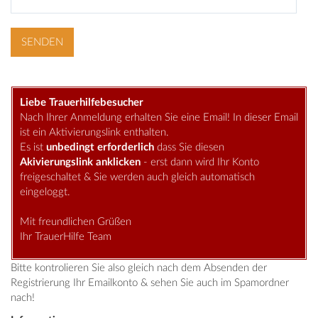
Liebe Trauerhilfebesucher
Nach Ihrer Anmeldung erhalten Sie eine Email! In dieser Email
ist ein Aktivierungslink enthalten.
Es ist
unbedingt erforderlich
dass Sie diesen
Akivierungslink anklicken
- erst dann wird Ihr Konto
freigeschaltet & Sie werden auch gleich automatisch
eingeloggt.
Mit freundlichen Grüßen
Ihr TrauerHilfe Team
Bitte kontrolieren Sie also gleich nach dem Absenden der
Registrierung Ihr Emailkonto & sehen Sie auch im Spamordner
nach!